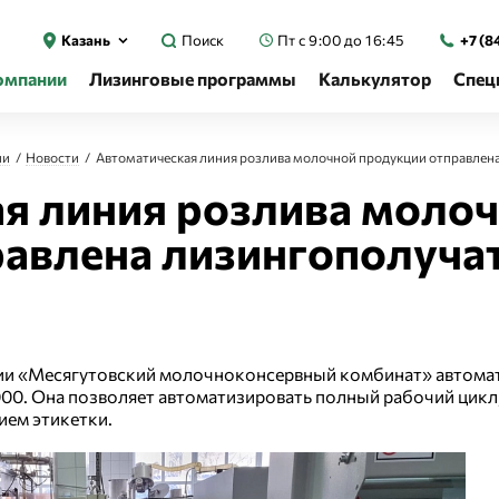
Казань
Поиск
Пт с 9:00 до 16:45
+7 (8
омпании
Лизинговые программы
Калькулятор
Спец
ии
Новости
Автоматическая линия розлива молочной продукции отправлен
я линия розлива моло
равлена лизингополуча
ии «Месягутовский молочноконсервный комбинат» автома
. Она позволяет автоматизировать полный рабочий цикл, 
ием этикетки.