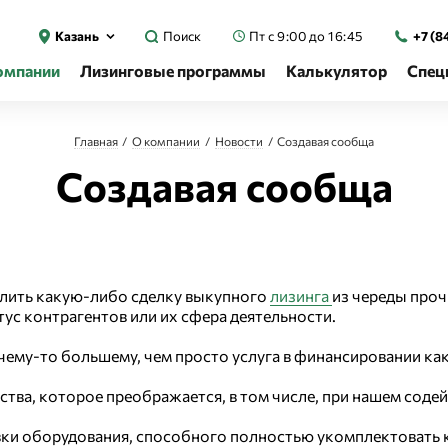
Казань
Поиск
Пт с 9:00 до 16:45
+7 (8
омпании
Лизинговые программы
Калькулятор
Спец
Главная
О компании
Новости
Создавая сообща
Создавая сообща
елить какую-либо сделку выкупного
лизинга
из череды проч
атус контрагентов или их сфера деятельности.
чему-то большему, чем просто услуга в финансировании ка
тва, которое преображается, в том числе, при нашем содей
ки оборудования, способного полностью укомплектовать к