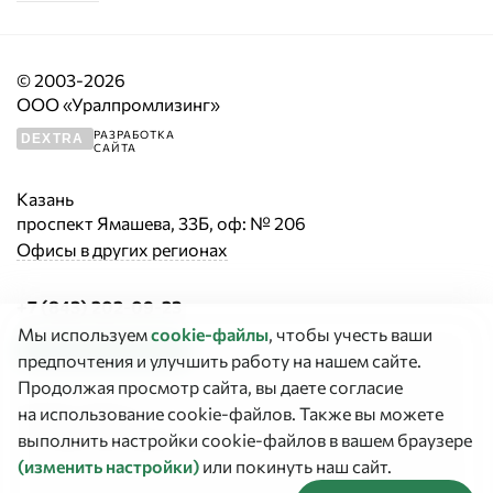
© 2003-2026
ООО «Уралпромлизинг»
РАЗРАБОТКА
DEXTRA
САЙТА
Казань
проспект Ямашева, 33Б, оф: № 206
Офисы в других регионах
+7 (843) 202-09-23
Мы используем
cookie‑файлы
, чтобы учесть ваши
Заказать звонок
предпочтения и улучшить работу на нашем сайте.
Продолжая просмотр сайта, вы даете согласие
График работы:
на использование cookie-файлов. Также вы можете
Сегодня выходной
выполнить настройки cookie-файлов в вашем браузере
(изменить настройки)
или покинуть наш сайт.